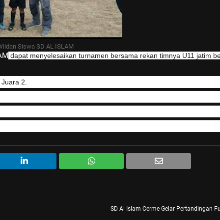
Wildan Siswa SD AL ISLAM
LAM
dapat menyelesaikan turnamen bersama rekan timnya U11 jatim be
 Juara 2.
SD Al Islam Cerme Gelar Pertandingan Fu