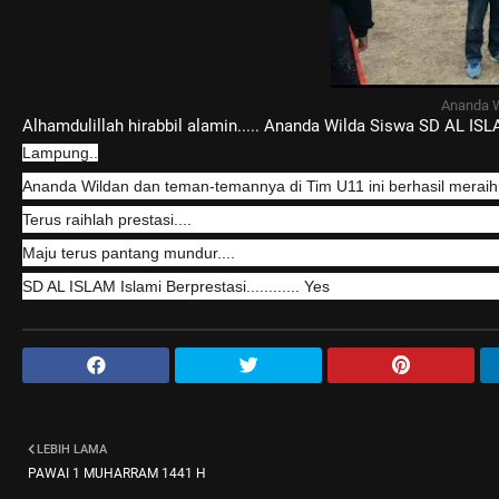
Ananda 
Alhamdulillah hirabbil alamin..... Ananda Wilda Siswa SD AL IS
Lampung..
Ananda Wildan dan teman-temannya di Tim U11 ini berhasil meraih
Terus raihlah prestasi....
Maju terus pantang mundur....
SD AL ISLAM Islami Berprestasi............ Yes
LEBIH LAMA
PAWAI 1 MUHARRAM 1441 H