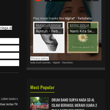
rlaga di
fadly budi sasmita
·
Idgitaf - SatuSatu
Most Popular
DRUM BAND SURYA NADA SD AL
LEBIH BARU
ISLAM BERHASIL MERAIH JUARA 2
tsal Antar-TK