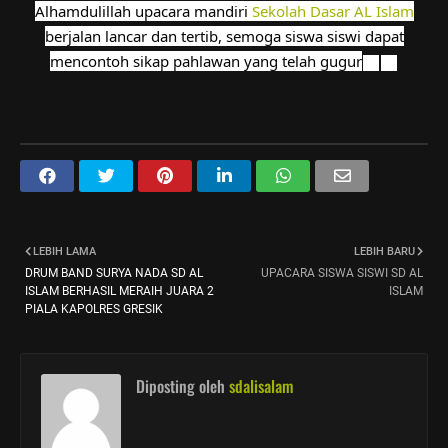
Alhamdulillah upacara mandiri
Sekolah Dasar AL Islam
berjalan lancar dan tertib, semoga siswa siswi dapat
mencontoh sikap pahlawan yang telah gugur
LEBIH LAMA
LEBIH BARU
DRUM BAND SURYA NADA SD AL
UPACARA SISWA SISWI SD AL
ISLAM BERHASIL MERAIH JUARA 2
ISLAM
PIALA KAPOLRES GRESIK
Diposting oleh
sdalisalam