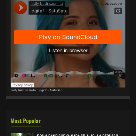
fadly budi sasmita
·
Idgitaf - SatuSatu
Most Popular
DRUM BAND SURYA NADA SD AL ISLAM BERHASIL